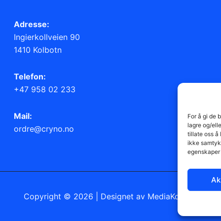
Adresse:
Ingierkollveien 90
1410 Kolbotn
Telefon:
+47 958 02 233
Mail:
For å gi de 
lagre og/ell
ordre@cryno.no
tillate oss 
ikke samtykk
egenskaper 
Ak
Copyright © 2026 | Designet av
MediaKonsult