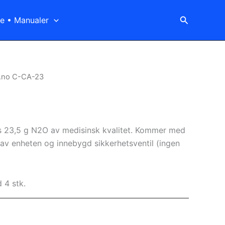
Søk
ice • Manualer
t.no C-CA-23
s 23,5 g N2O av medisinsk kvalitet. Kommer med
 av enheten og innebygd sikkerhetsventil (ingen
 4 stk.