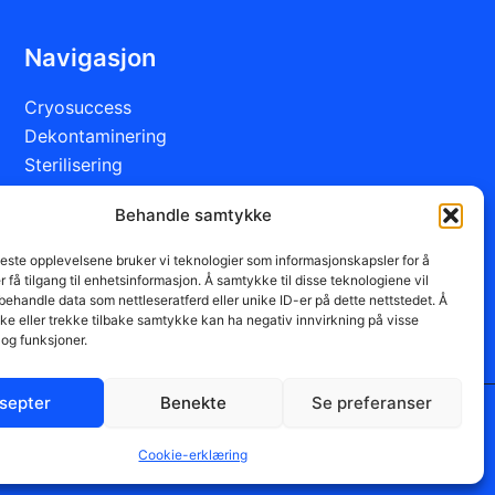
Navigasjon
Cryosuccess
Dekontaminering
Sterilisering
Servicepartnere
Behandle samtykke
Brukermanualer og installasjonsveiledning
Bestilling
beste opplevelsene bruker vi teknologier som informasjonskapsler for å
Om oss
er få tilgang til enhetsinformasjon. Å samtykke til disse teknologiene vil
å behandle data som nettleseratferd eller unike ID-er på dette nettstedet. Å
Cookie-erklæring (EU)
e eller trekke tilbake samtykke kan ha negativ innvirkning på visse
og funksjoner.
septer
Benekte
Se preferanser
Cookie-erklæring