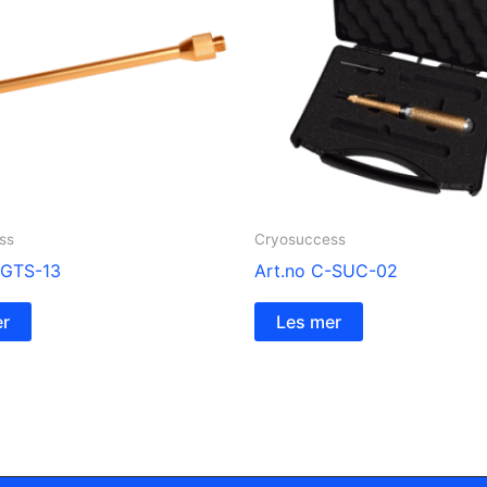
ss
Cryosuccess
-GTS-13
Art.no C-SUC-02
er
Les mer