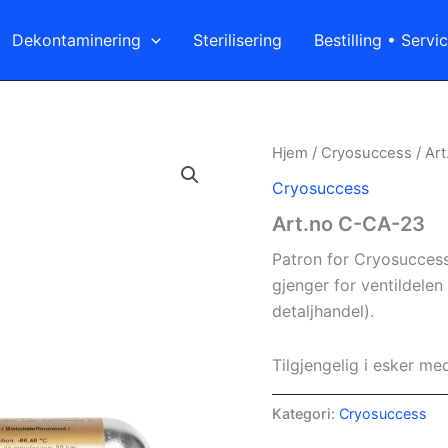
Dekontaminering
Sterilisering
Bestilling • Serv
Hjem
/
Cryosuccess
/ Ar
Cryosuccess
Art.no C-CA-23
Patron for Cryosucces
gjenger for ventildelen
detaljhandel).
Tilgjengelig i esker med
Kategori:
Cryosuccess