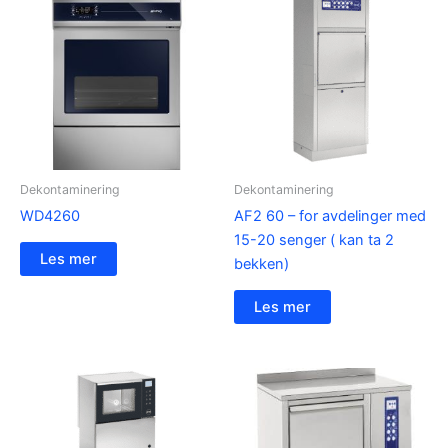
Dekontaminering
Dekontaminering
WD4260
AF2 60 – for avdelinger med
15-20 senger ( kan ta 2
Les mer
bekken)
Les mer