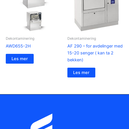
Dekontaminering
Dekontaminering
AWD655-2H
AF 290 – for avdelinger med
15-20 senger ( kan ta 2
Les mer
bekken)
Les mer