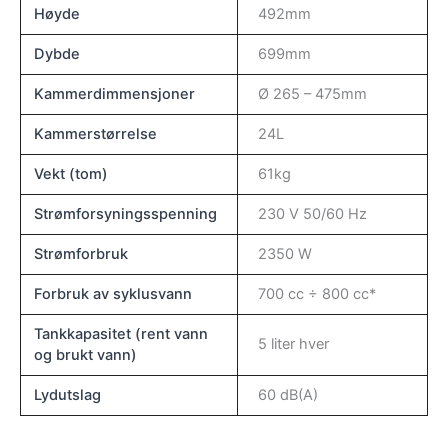
Høyde
492mm
Dybde
699mm
Kammerdimmensjoner
Ø 265 – 475mm
Kammerstørrelse
24L
Vekt (tom)
61kg
Strømforsyningsspenning
230 V 50/60 Hz
Strømforbruk
2350 W
Forbruk av syklusvann
700 cc ÷ 800 cc*
Tankkapasitet (rent vann
5 liter hver
og brukt vann)
Lydutslag
60 dB(A)