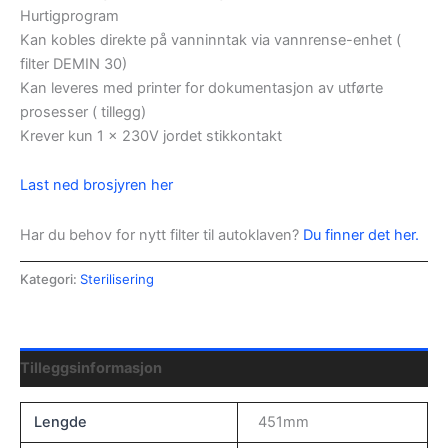
Hurtigprogram
Kan kobles direkte på vanninntak via vannrense-enhet (
filter DEMIN 30)
Kan leveres med printer for dokumentasjon av utførte
prosesser ( tillegg)
Krever kun 1 x 230V jordet stikkontakt
Last ned brosjyren her
Har du behov for nytt filter til autoklaven?
Du finner det her.
Kategori:
Sterilisering
Tilleggsinformasjon
Lengde
451mm