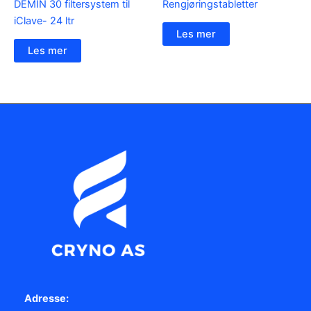
DEMIN 30 filtersystem til
Rengjøringstabletter
iClave- 24 ltr
Les mer
Les mer
Adresse: