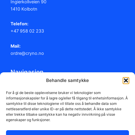
Ingierkollveien 90
1410 Kolbotn
Telefon:
+47 958 02 233
Mail:
ordre@cryno.no
Navigasjon
Behandle samtykke
Cryosuccess
Dekontaminering
For å gi de beste opplevelsene bruker vi teknologier som
informasjonskapsler for å lagre og/eller få tilgang til enhetsinformasjon. Å
Sterilisering
samtykke til disse teknologiene vil tillate oss å behandle data som
Servicepartnere
nettleseratferd eller unike ID-er på dette nettstedet. Å ikke samtykke
Brukermanualer og installasjonsveiledning
eller trekke tilbake samtykke kan ha negativ innvirkning på visse
egenskaper og funksjoner.
Bestilling
Om oss