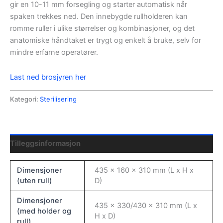
gir en 10-11 mm forsegling og starter automatisk når
spaken trekkes ned. Den innebygde rullholderen kan
romme ruller i ulike størrelser og kombinasjoner, og det
anatomiske håndtaket er trygt og enkelt å bruke, selv for
mindre erfarne operatører.
Last ned brosjyren her
Kategori:
Sterilisering
Tilleggsinformasjon
Dimensjoner
435 x 160 x 310 mm (L x H x
(uten rull)
D)
Dimensjoner
435 x 330/430 x 310 mm (L x
(med holder og
H x D)
rull)